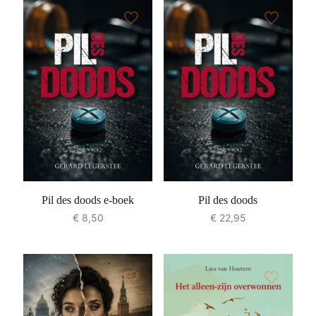
Pil des doods e-boek
Pil des doods
€
8,50
€
22,95