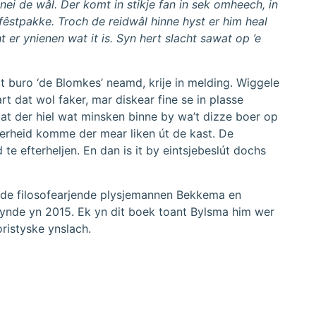
 nei de wâl. Der komt in stikje fan in sek omheech, in
 fêstpakke. Troch de reidwâl hinne hyst er him heal
t er ynienen wat it is. Syn hert slacht sawat op ’e
t buro ‘de Blomkes’ neamd, krije in melding. Wiggele
 dat wol faker, mar diskear fine se in plasse
dat der hiel wat minsken binne by wa’t dizze boer op
ierheid komme der mear liken út de kast. De
te efterheljen. En dan is it by eintsjebeslút dochs
ei de filosofearjende plysjemannen Bekkema en
rskynde yn 2015. Ek yn dit boek toant Bylsma him wer
oristyske ynslach.