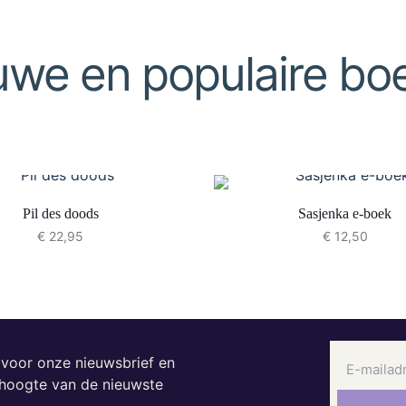
uwe en populaire bo
Pil des doods
Sasjenka e-boek
€
22,95
€
12,50
n voor onze nieuwsbrief en
e hoogte van de nieuwste