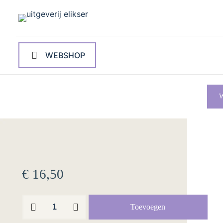
WEBSHOP
W
€
16,50
Moard
Toevoegen
yn