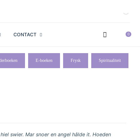
CONTACT
0
derboeken
E-boeken
Frysk
Spiritualiteit
t, hiel swier. Mar snoer en angel hâlde it. Hoeden