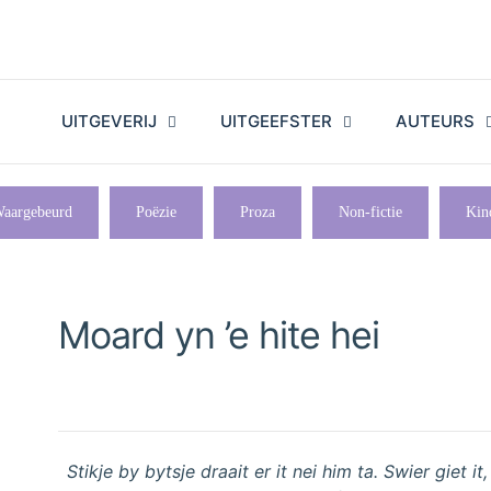
UITGEVERIJ
UITGEEFSTER
AUTEURS
aargebeurd
Poëzie
Proza
Non-fictie
Kin
Moard yn ’e hite hei
Stikje by bytsje draait er it nei him ta. Swier giet i