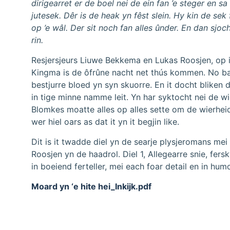
dirigearret er de boel nei de ein fan ’e steger en sa
jutesek. Dêr is de heak yn fêst slein. Hy kin de sek
op ’e wâl. Der sit noch fan alles ûnder. En dan sjoch
rin.
Resjersjeurs Liuwe Bekkema en Lukas Roosjen, op i
Kingma is de ôfrûne nacht net thús kommen. No bart
bestjurre bloed yn syn skuorre. En it docht bliken 
in tige minne namme leit. Yn har syktocht nei de w
Blomkes moatte alles op alles sette om de wierheid 
wer hiel oars as dat it yn it begjin like.
Dit is it twadde diel yn de searje plysjeromans m
Roosjen yn de haadrol. Diel 1, Allegearre snie, fe
in boeiend ferteller, mei each foar detail en in hum
Moard yn ‘e hite hei_Inkijk.pdf