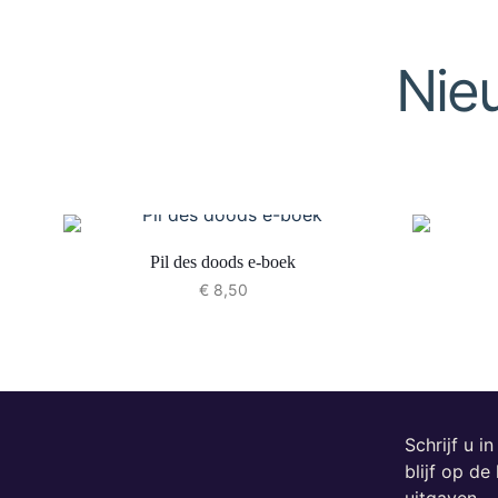
Nie
Pil des doods e-boek
€
8,50
Schrijf u i
blijf op d
uitgaven.