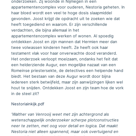
onderzoeken. Zij woonde in Nijmegen in een
appartementencomplex voor ouderen, Nestoria geheten. In
haar bloed wordt een veel te hoge dosis slaapmiddel
gevonden. Joost krijgt de opdracht uit te zoeken wie dat
heeft toegediend en waarom. Er zijn verschillende
verdachten, die bijna allemaal in het
appartementencomplex werken of wonen. Al spoedig
ontdekken Joost en zijn mannen dat Hermien meer dan
twee volwassen kinderen heeft. Ze heeft ook haar
testament vlak voor haar onverwachte dood veranderd.
Het onderzoek verloopt moeizaam, ondanks het feit dat
een helderziende Augur, een mogelijke nazaat van een
Romeinse priestersekte, de detectives een helpende hand
biedt. Het bestaan van deze Augur wordt door bijna
iedereen sterk betwijfeld, maar zijn aanwijzingen lijken wel
hout te snijden. Ontdekken Joost en zijn team hoe de vork
in de steel zit?
Nestoriainkijk.pdf
‘
Walther van Venrooij weet met zijn achtergrond als
wetenschappelijk onderzoeker scherpe plotconstructies
neer te zetten, met oog voor detail en logica. Dat maakt
Nestoria niet alleen spannend, maar ook overtuigend en