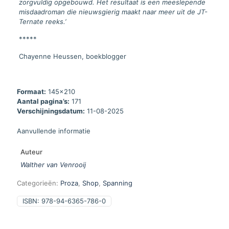
zorgvuldig opgebouwd. Het resultaat is een meeslepende
misdaadroman die nieuwsgierig maakt naar meer uit de JT-
Ternate reeks.’
*****
Chayenne Heussen, boekblogger
Formaat:
145x210
Aantal pagina’s:
171
Verschijningsdatum:
11-08-2025
Aanvullende informatie
Auteur
Walther van Venrooij
Categorieën:
Proza
,
Shop
,
Spanning
ISBN:
978-94-6365-786-0