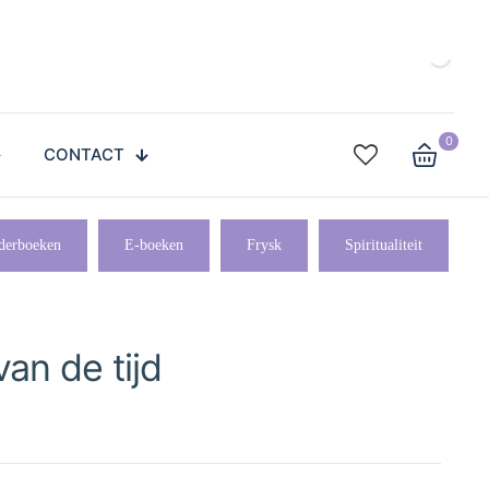
0
CONTACT
derboeken
E-boeken
Frysk
Spiritualiteit
an de tijd