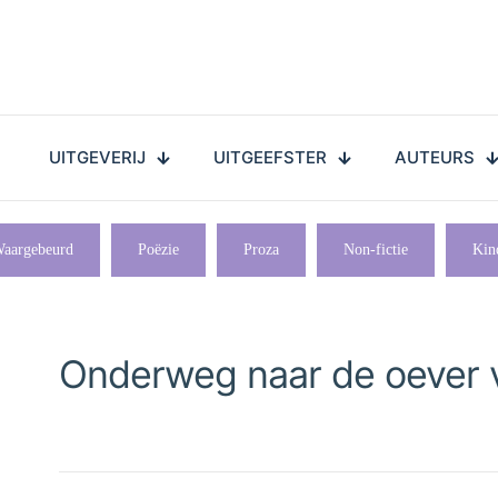
UITGEVERIJ
UITGEEFSTER
AUTEURS
aargebeurd
Poëzie
Proza
Non-fictie
Kin
Onderweg naar de oever v