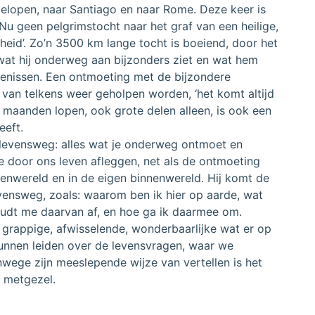
elopen, naar Santiago en naar Rome. Deze keer is
Nu geen pelgrimstocht naar het graf van een heilige,
jsheid’. Zo’n 3500 km lange tocht is boeiend, door het
 wat hij onderweg aan bijzonders ziet en wat hem
tenissen. Een ontmoeting met de bijzondere
van telkens weer geholpen worden, ‘het komt altijd
s maanden lopen, ook grote delen alleen, is ook een
eeft.
levensweg: alles wat je onderweg ontmoet en
e door ons leven afleggen, net als de ontmoeting
enwereld en in de eigen binnenwereld. Hij komt de
evensweg, zoals: waarom ben ik hier op aarde, wat
houdt me daarvan af, en hoe ga ik daarmee om.
, grappige, afwisselende, wonderbaarlijke wat er op
kunnen leiden over de levensvragen, waar we
nwege zijn meeslepende wijze van vertellen is het
e metgezel.