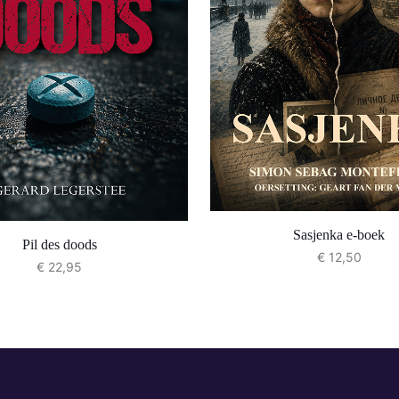
Sasjenka e-boek
Pil des doods
€
12,50
€
22,95