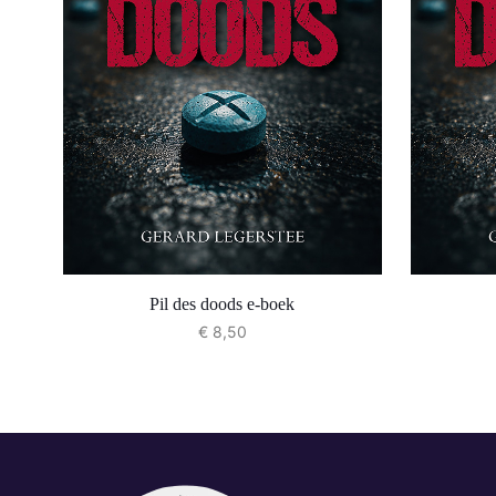
Pil des doods e-boek
€
8,50