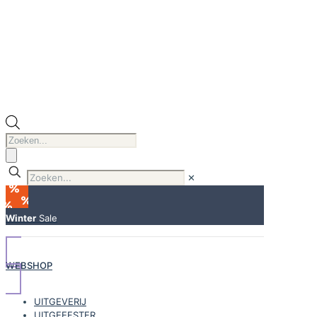
Producten
zoeken
✕
Winter
Sale
WEBSHOP
UITGEVERIJ
UITGEEFSTER