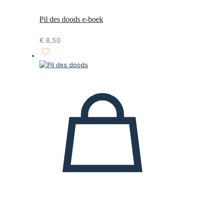
Pil des doods e-boek
€
8,50