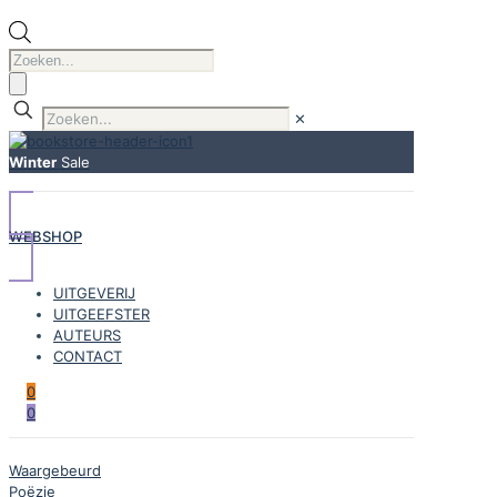
Producten
zoeken
✕
Winter
Sale
WEBSHOP
UITGEVERIJ
UITGEEFSTER
AUTEURS
CONTACT
0
0
Waargebeurd
Poëzie