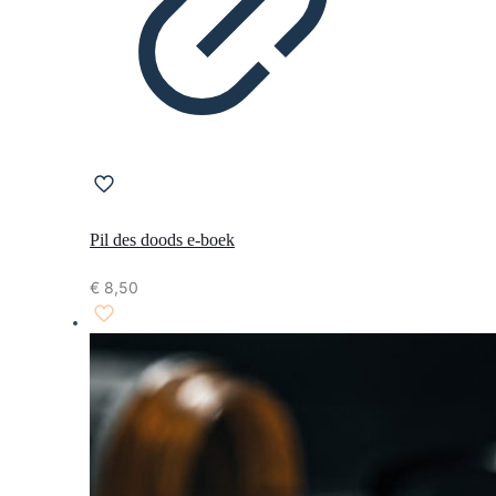
Pil des doods e-boek
€
8,50