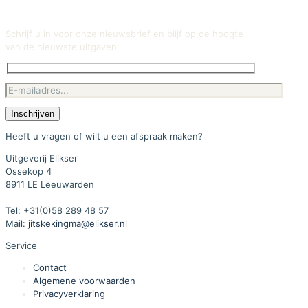
Schrijf u in voor onze nieuwsbrief en blijf op de hoogte
van de nieuwste uitgaven.
Heeft u vragen of wilt u een afspraak maken?
Uitgeverij Elikser
Ossekop 4
8911 LE Leeuwarden
Tel: +31(0)58 289 48 57
Mail:
jitskekingma@elikser.nl
Service
Contact
Algemene voorwaarden
Privacyverklaring