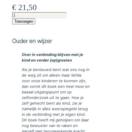
€
21,50
Ouder
en
Toevoegen
wijzer
aantal
Ouder en wijzer
Over in verbinding blijven met je
kind en verder (op)groeien
Als je benieuwd bent wat ons nog in
de weg zit om alleen maar liefde
voor onze kinderen te kunnen zijn,
dan vormt dit boek een heel mooi en
basaal uitgangspunt om op
zelfonderzoek uit te gaan. Hoe je
zelf gehecht bent als kind, zie je
namelijk in alles weerspiegeld terug
in de verbinding met je eigen kind.
Dit boek heeft mij geholpen om daar
nog bewuster van te raken en
mezelf met terugwerkende kracht