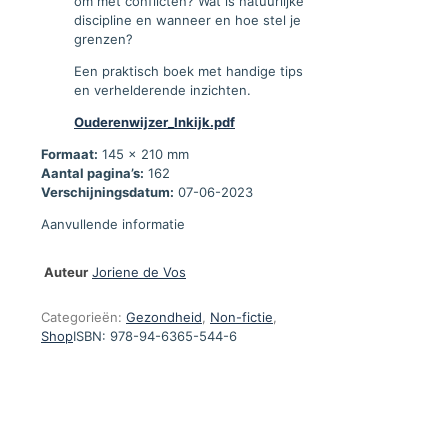
om met conflicten? Wat is natuurlijke
discipline en wanneer en hoe stel je
grenzen?
Een praktisch boek met handige tips
en verhelderende inzichten.
Ouderenwijzer_Inkijk.pdf
Formaat:
145 x 210 mm
Aantal pagina’s:
162
Verschijningsdatum:
07-06-2023
Aanvullende informatie
Auteur
Joriene de Vos
Categorieën:
Gezondheid
,
Non-fictie
,
Shop
ISBN:
978-94-6365-544-6