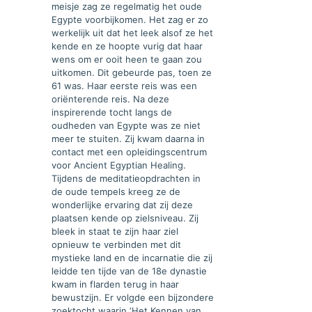
meisje zag ze regelmatig het oude
Egypte voorbijkomen. Het zag er zo
werkelijk uit dat het leek alsof ze het
kende en ze hoopte vurig dat haar
wens om er ooit heen te gaan zou
uitkomen. Dit gebeurde pas, toen ze
61 was. Haar eerste reis was een
oriënterende reis. Na deze
inspirerende tocht langs de
oudheden van Egypte was ze niet
meer te stuiten. Zij kwam daarna in
contact met een opleidingscentrum
voor Ancient Egyptian Healing.
Tijdens de meditatieopdrachten in
de oude tempels kreeg ze de
wonderlijke ervaring dat zij deze
plaatsen kende op zielsniveau. Zij
bleek in staat te zijn haar ziel
opnieuw te verbinden met dit
mystieke land en de incarnatie die zij
leidde ten tijde van de 18e dynastie
kwam in flarden terug in haar
bewustzijn. Er volgde een bijzondere
zoektocht waarin ‘Het Kennen van