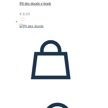
Pil des doods e-boek
€
8,50