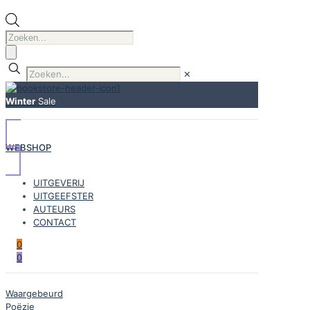
Producten
zoeken
✕
Winter
Sale
WEBSHOP
UITGEVERIJ
UITGEEFSTER
AUTEURS
CONTACT
0
0
Waargebeurd
Poëzie