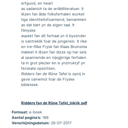
erfguod, en heart
as sadanich ta de wrâldliteratuer. It
lêzen fan âlde folksferhalen wurket
tige identiteitsfoarmend, benammen
as dat bart yn de eigen taal. It
filmyske
aspekt fan dit ferhaal yn it bysûnder
is oantreklik foar de jongerein. It rike
en tre¬flike Frysk fan Klaas Bruinsma
makket it lêzen fan dizze op har sels
al spannende en nijsgjirrige ferhalen
ta in grut plezier en is ynstruktyf yn
ferskate opsichten.
Ridders fan de Rûne Tafel
is opnij in
geve oanwinst foar de Fryske
bibleteek.
Ridders fan de Rûne Tafel_Inkijk.pdf
Formaat:
e-boek
Aantal pagina’s:
186
Verschijningsdatum:
26-07-2017