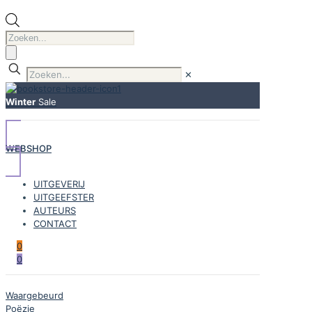
Producten
zoeken
✕
Winter
Sale
WEBSHOP
UITGEVERIJ
UITGEEFSTER
AUTEURS
CONTACT
0
0
Waargebeurd
Poëzie