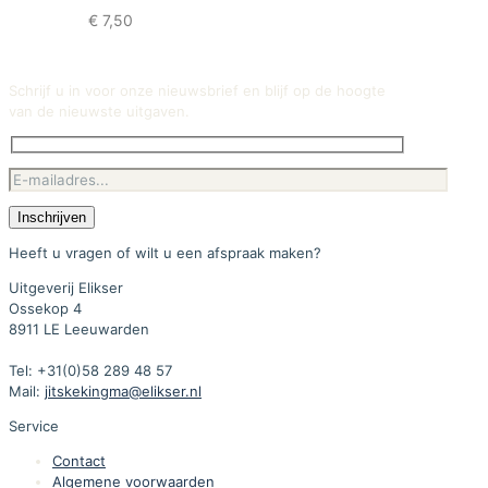
€
7,50
Schrijf u in voor onze nieuwsbrief en blijf op de hoogte
van de nieuwste uitgaven.
Heeft u vragen of wilt u een afspraak maken?
Uitgeverij Elikser
Ossekop 4
8911 LE Leeuwarden
Tel: +31(0)58 289 48 57
Mail:
jitskekingma@elikser.nl
Service
Contact
Algemene voorwaarden