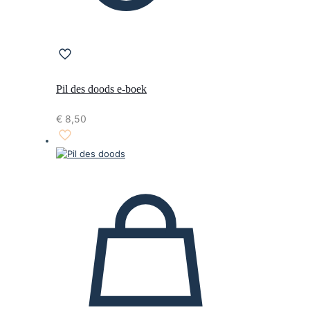
Pil des doods e-boek
€
8,50