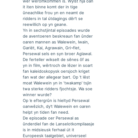
wer weromkommen is. Wylst hja oan
it iten binne komt der in tige
ûneachlike frou yn en neamt de
ridders in tal útdagings dêr’t se
reewillich op yn geane.
Yn in sechstjintal episoades wurde
de aventoeren beskreaun fan ûnder
oaren mannen as Walewein, Iwain,
Gariët, Kai, Agrawain, Gri¬flet,
Persewal sels en syn broer Aglawal.
De ferteller wikselt de sênes ôf as
yn in film, wêrtroch de lêzer in soart
fan kaleidoskopysk oersjoch kriget
fan wat der allegear bart. Op ’t lêst
moat Walewein yn in ‘twakamp’ tsjin
twa sterke ridders fjochtsje. Wa soe
winner wurde?
Op ’e eftergrûn is hieltyd Persewal
oanwêzich, dy’t Walewein en oaren
helpt yn tiden fan need.
De episoade oer Persewal as
ûnderdiel fan de Lanselotkompilaasje
is in midsieusk ferhaal út it
Europeesk taalgebiet, universeel