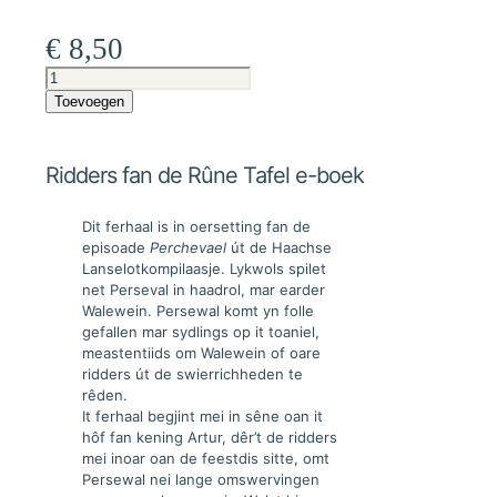
€
8,50
Ridders
fan
Toevoegen
de
Rûne
Tafel
Ridders fan de Rûne Tafel e-boek
e-
boek
aantal
Dit ferhaal is in oersetting fan de
episoade
Perchevael
út de Haachse
Lanselotkompilaasje. Lykwols spilet
net Perseval in haadrol, mar earder
Walewein. Persewal komt yn folle
gefallen mar sydlings op it toaniel,
meastentiids om Walewein of oare
ridders út de swierrichheden te
rêden.
It ferhaal begjint mei in sêne oan it
hôf fan kening Artur, dêr’t de ridders
mei inoar oan de feestdis sitte, omt
Persewal nei lange omswervingen