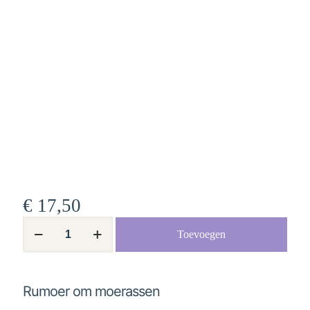
€
17,50
Rumoer
Toevoegen
om
moerassen
aantal
Rumoer om moerassen