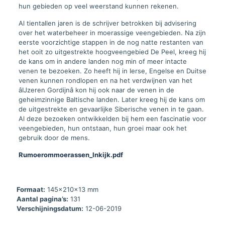
hun gebieden op veel weerstand kunnen rekenen.
Al tientallen jaren is de schrijver betrokken bij advisering
over het waterbeheer in moerassige veengebieden. Na zijn
eerste voorzichtige stappen in de nog natte restanten van
het ooit zo uitgestrekte hoogveengebied De Peel, kreeg hij
de kans om in andere landen nog min of meer intacte
venen te bezoeken. Zo heeft hij in Ierse, Engelse en Duitse
venen kunnen rondlopen en na het verdwijnen van het
âIJzeren Gordijnâ kon hij ook naar de venen in de
geheimzinnige Baltische landen. Later kreeg hij de kans om
de uitgestrekte en gevaarlijke Siberische venen in te gaan.
Al deze bezoeken ontwikkelden bij hem een fascinatie voor
veengebieden, hun ontstaan, hun groei maar ook het
gebruik door de mens.
Rumoerommoerassen_Inkijk.pdf
Formaat:
145x210x13 mm
Aantal pagina’s:
131
Verschijningsdatum:
12-06-2019