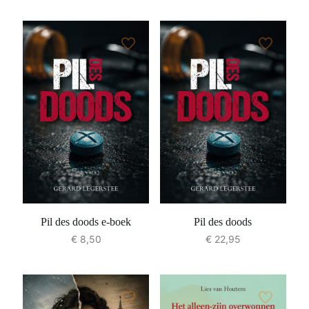
Pil des doods e-boek
Pil des doods
€
8,50
€
22,95