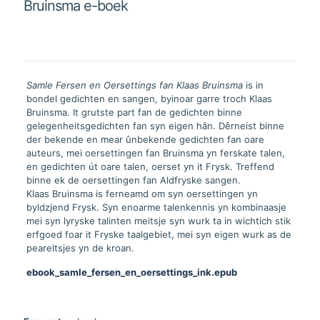
Bruinsma e-boek
e-
boek
aantal
Samle Fersen en Oersettings fan Klaas Bruinsma
is in
bondel gedichten en sangen, byinoar garre troch Klaas
Bruinsma. It grutste part fan de gedichten binne
gelegenheitsgedichten fan syn eigen hân. Dêrneist binne
der bekende en mear ûnbekende gedichten fan oare
auteurs, mei oersettingen fan Bruinsma yn ferskate talen,
en gedichten út oare talen, oerset yn it Frysk. Treffend
binne ek de oersettingen fan Aldfryske sangen.
Klaas Bruinsma is ferneamd om syn oersettingen yn
byldzjend Frysk. Syn enoarme talenkennis yn kombinaasje
mei syn lyryske talinten meitsje syn wurk ta in wichtich stik
erfgoed foar it Fryske taalgebiet, mei syn eigen wurk as de
peareltsjes yn de kroan.
ebook_samle_fersen_en_oersettings_ink.epub