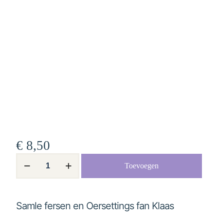
€
8,50
Samle
Toevoegen
fersen
en
Oersettings
fan
Klaas
Samle fersen en Oersettings fan Klaas
Bruinsma