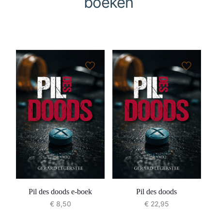
boeken
Pil des doods e-boek
Pil des doods
€
8,50
€
22,95