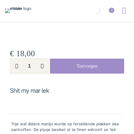
0
€
18,00
Shit
Toevoegen
my
mar
lek
aantal
Shit my mar lek
Trije wat âldere manlju wurde op ferskillende plakken dea
oantroffen. De plysje besiket út te finen wêrom’t se ‘lek’