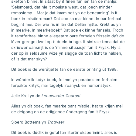
sketten binne. In sitaat by it finen fan ien fan de manlju:
‘Selsmoard, dat hie it moaiste west, dat joech minder
rompslomp… Mar ja dat kaam net yn de beneaming’. Is it
boek in misdieroman? Dat soe sa mar kinne. In oar ferhaal
begjint mei: Der wie ris in lân dat Dellân hjitte. Krekt as yn
in mearke. In mearkeboek? Dat soe ek kinne fansels. Troch
it ramtferhaal binne allegearre oare ferhalen frissele dy’t de
lêzer geregeldwei op ’e doele bringe. It sintrale tema dat de
skriuwer oansnijt is de ‘minne situaasje’ fan it Frysk. Hy is
der op in seldsume wize yn slagge de toan licht te hâlden,
of is dat mar skyn?
Dit boek is de werútjefte fan de earste printing út 1998.
In wûnderlik ludyk boek, fol mei yn parabels en ferhalen
ferpakte krityk, mar tagelyk iroanysk en humoristysk.
Jelle Krol yn de
Leeuwarder Courant
Alles yn dit boek, fan mearke oant misdie, hat te krijen mei
de delgong en de driigjende ûndergong fan it Frysk.
Sjoerd Bottema yn
Trotwaer
Dit boek is dúdlik in gefal fan literêr eksperimint: alles is