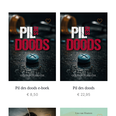
Pil des doods e-boek
Pil des doods
€
8,50
€
22,95