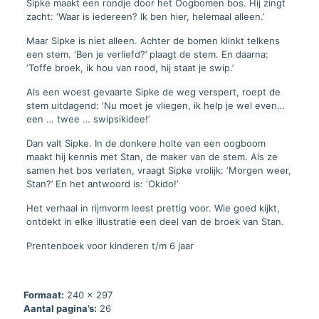
Sipke maakt een rondje door het Oogbomen bos. Hij zingt
zacht: ‘Waar is iedereen? Ik ben hier, helemaal alleen.’
Maar Sipke is niet alleen. Achter de bomen klinkt telkens
een stem. ‘Ben je verliefd?’ plaagt de stem. En daarna:
‘Toffe broek, ik hou van rood, hij staat je swip.’
Als een woest gevaarte Sipke de weg verspert, roept de
stem uitdagend: ‘Nu moet je vliegen, ik help je wel even…
een … twee … swipsikidee!’
Dan valt Sipke. In de donkere holte van een oogboom
maakt hij kennis met Stan, de maker van de stem. Als ze
samen het bos verlaten, vraagt Sipke vrolijk: ‘Morgen weer,
Stan?’ En het antwoord is: ‘Okido!’
Het verhaal in rijmvorm leest prettig voor. Wie goed kijkt,
ontdekt in elke illustratie een deel van de broek van Stan.
Prentenboek voor kinderen t/m 6 jaar
Formaat:
240 x 297
Aantal pagina’s:
26