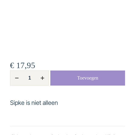
€
17,95
Sipke
Toevoegen
is
niet
alleen
aantal
Sipke is niet alleen