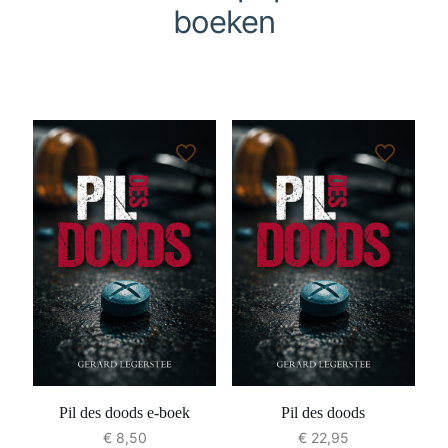
boeken
Pil des doods e-boek
Pil des doods
€
8,50
€
22,95