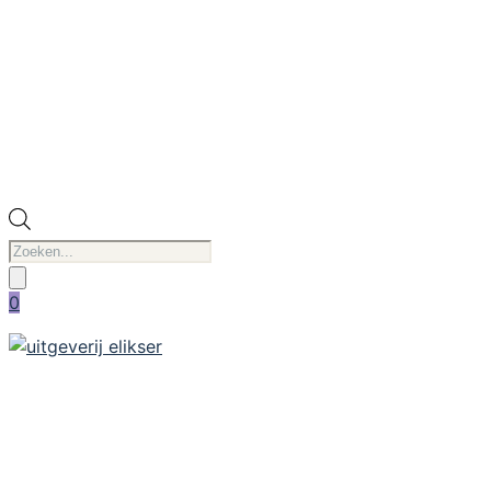
Producten
zoeken
0