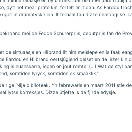
a in minne relaasje en hy ûntdekt dat heit mei oare froulju 
, dy’t net mear prate kin, fertelt er it oan. As Fardou troch 
kriget in dramatyske ein. It ferhaal fan dizze ûnmooglike lea
bekroand mei de Fedde Schurerpriis, debútpriis fan de Provi
t de sirtuaasje en Hilbrand lit him meislepe en is faak eang
 Fardou en Hilbrand oertsjûgjend delset en de lêzer kin der 
urking is nuansearre, iepen en jout romte. (…) Wat de styl o
zjend, somtiden lyrysk, somtiden ek smaaklik.’
 rige ‘Nije biblioteek’. Yn febrewaris en maart 2011 stie de 
ei lytse korreksjes. Dizze útjefte is de fjirde edysje.