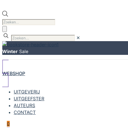
Producten
zoeken
✕
Winter
Sale
WEBSHOP
UITGEVERIJ
UITGEEFSTER
AUTEURS
CONTACT
0