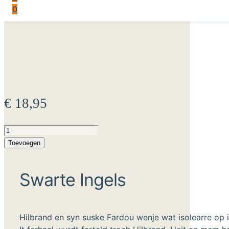
0
€
18,95
Swarte
Ingels
Toevoegen
aantal
Swarte Ingels
Hilbrand en syn suske Fardou wenje wat isolearre op in