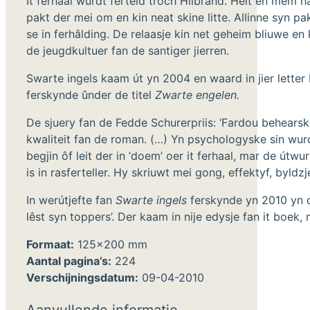
It ferhaal wurdt ferteld troch Hilbrand. Heit en mem h
pakt der mei om en kin neat skine litte. Allinne syn pake
se in ferhâlding. De relaasje kin net geheim bliuwe en 
de jeugdkultuer fan de santiger jierren.
Swarte ingels kaam út yn 2004 en waard in jier letter 
ferskynde ûnder de titel
Zwarte engelen.
De sjuery fan de Fedde Schurerpriis: ‘Fardou behearske
kwaliteit fan de roman. (…) Yn psychologyske sin wurde
begjin ôf leit der in ‘doem’ oer it ferhaal, mar de útw
is in rasferteller. Hy skriuwt mei gong, effektyf, byld
In werútjefte fan
Swarte ingels
ferskynde yn 2010 yn de
lêst syn toppers’. Der kaam in nije edysje fan it boek, m
Formaat:
125x200 mm
Aantal pagina’s:
224
Verschijningsdatum:
09-04-2010
Aanvullende informatie