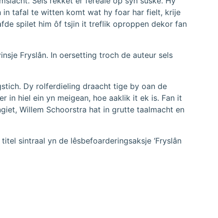
omslacht. Sels rekket er fereale op syn suske. Hy
in tafal te witten komt wat hy foar har fielt, krije
fde spilet him ôf tsjin it treflik oproppen dekor fan
nsje Fryslân. In oersetting troch de auteur sels
stich. Dy rolferdieling draacht tige by oan de
in hiel ein yn meigean, hoe aaklik it ek is. Fan it
angiet, Willem Schoorstra hat in grutte taalmacht en
titel sintraal yn de lêsbefoarderingsaksje ‘Fryslân