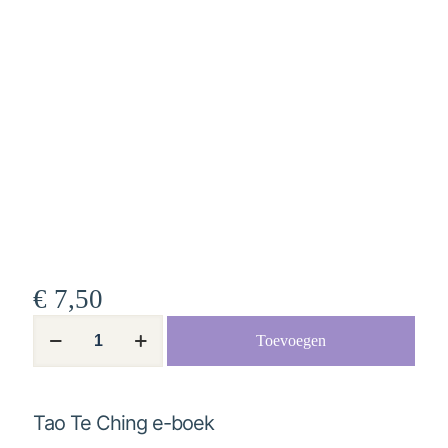
€
7,50
Tao
Toevoegen
Te
Ching
e-
boek
aantal
Tao Te Ching e-boek