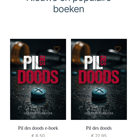
boeken
Pil des doods e-boek
Pil des doods
€
8,50
€
22,95