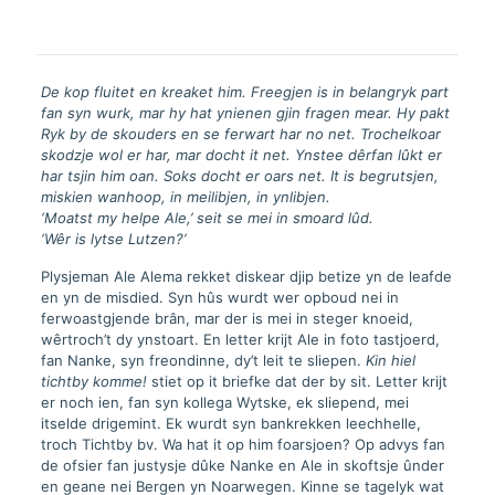
De kop fluitet en kreaket him. Freegjen is in belangryk part
fan syn wurk, mar hy hat ynienen gjin fragen mear. Hy pakt
Ryk by de skouders en se ferwart har no net. Trochelkoar
skodzje wol er har, mar docht it net. Ynstee dêrfan lûkt er
har tsjin him oan. Soks docht er oars net. It is begrutsjen,
miskien wanhoop, in meilibjen, in ynlibjen.
‘Moatst my helpe Ale,’ seit se mei in smoard lûd.
‘Wêr is lytse Lutzen?’
Plysjeman Ale Alema rekket diskear djip betize yn de leafde
en yn de misdied. Syn hûs wurdt wer opboud nei in
ferwoastgjende brân, mar der is mei in steger knoeid,
wêrtroch’t dy ynstoart. En letter krijt Ale in foto tastjoerd,
fan Nanke, syn freondinne, dy’t leit te sliepen.
Kin hiel
tichtby komme!
stiet op it briefke dat der by sit. Letter krijt
er noch ien, fan syn kollega Wytske, ek sliepend, mei
itselde drigemint. Ek wurdt syn bankrekken leechhelle,
troch Tichtby bv. Wa hat it op him foarsjoen? Op advys fan
de ofsier fan justysje dûke Nanke en Ale in skoftsje ûnder
en geane nei Bergen yn Noarwegen. Kinne se tagelyk wat