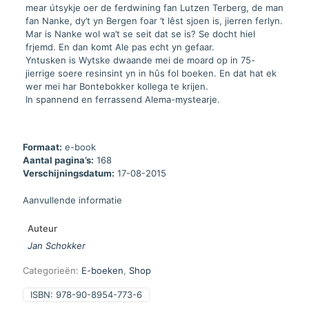
mear útsykje oer de ferdwining fan Lutzen Terberg, de man
fan Nanke, dy’t yn Bergen foar ’t lêst sjoen is, jierren ferlyn.
Mar is Nanke wol wa’t se seit dat se is? Se docht hiel
frjemd. En dan komt Ale pas echt yn gefaar.
Yntusken is Wytske dwaande mei de moard op in 75-
jierrige soere resinsint yn in hûs fol boeken. En dat hat ek
wer mei har Bontebokker kollega te krijen.
In spannend en ferrassend Alema-mystearje.
Formaat:
e-book
Aantal pagina’s:
168
Verschijningsdatum:
17-08-2015
Aanvullende informatie
Auteur
Jan Schokker
Categorieën:
E-boeken
,
Shop
ISBN:
978-90-8954-773-6