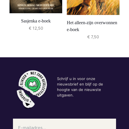
Sasjenka e-boek
Het alleen-zijn overwonnen
€
12,50
e-boek
€
7,50
Schrijf u in voor onze
nieuwsbrief en blijf op de
hoogte van de nieuwste
uitgaven.