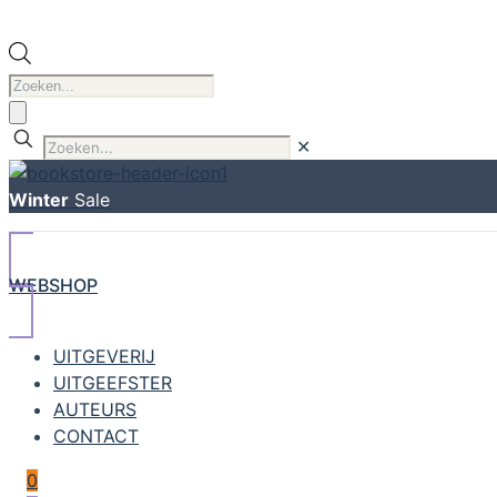
Producten
zoeken
✕
Winter
Sale
WEBSHOP
UITGEVERIJ
UITGEEFSTER
AUTEURS
CONTACT
0