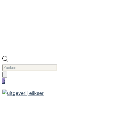
Producten
zoeken
0