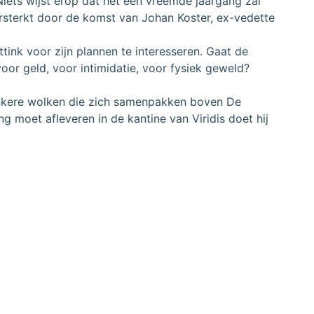
iets wijst erop dat het een vreemde jaargang zal
ersterkt door de komst van Johan Koster, ex-vedette
tink voor zijn plannen te interesseren. Gaat de
oor geld, voor intimidatie, voor fysiek geweld?
donkere wolken die zich samenpakken boven De
g moet afleveren in de kantine van Viridis doet hij