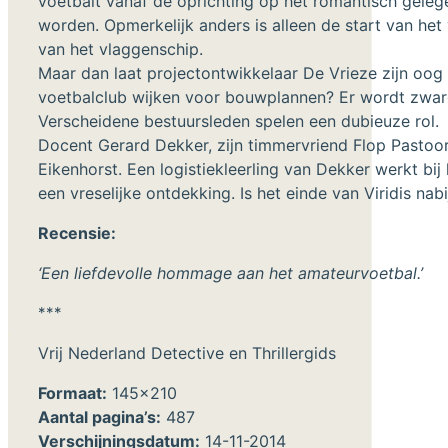
voetbalt vanaf de oprichting op het romantisch geleg
worden. Opmerkelijk anders is alleen de start van het
van het vlaggenschip.
Maar dan laat projectontwikkelaar De Vrieze zijn oog 
voetbalclub wijken voor bouwplannen? Er wordt zware d
Verscheidene bestuursleden spelen een dubieuze rol.
Docent Gerard Dekker, zijn timmervriend Flop Pastoo
Eikenhorst. Een logistiekleerling van Dekker werkt bij
een vreselijke ontdekking. Is het einde van Viridis nabi
Recensie:
‘Een liefdevolle hommage aan het amateurvoetbal.’
***
Vrij Nederland Detective en Thrillergids
Formaat:
145x210
Aantal pagina’s:
487
Verschijningsdatum:
14-11-2014