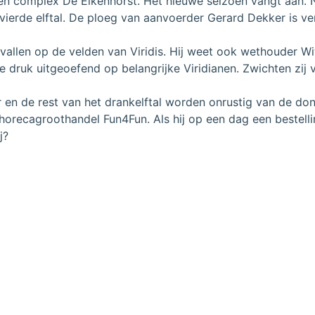
en complex De Eikenhorst. Het nieuwe seizoen vangt aan. N
 vierde elftal. De ploeg van aanvoerder Gerard Dekker is v
vallen op de velden van Viridis. Hij weet ook wethouder Wit
ruk uitgeoefend op belangrijke Viridianen. Zwichten zij v
r en de rest van het drankelftal worden onrustig van de 
 horecagroothandel Fun4Fun. Als hij op een dag een bestellin
j?