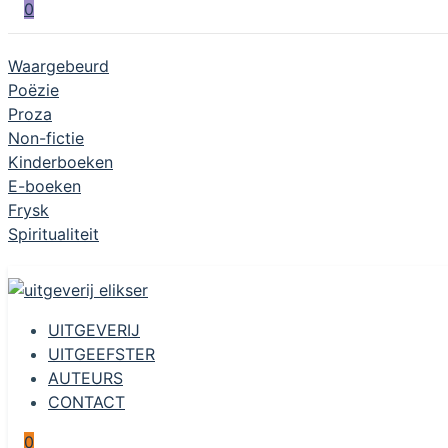
0
Waargebeurd
Poëzie
Proza
Non-fictie
Kinderboeken
E-boeken
Frysk
Spiritualiteit
UITGEVERIJ
UITGEEFSTER
AUTEURS
CONTACT
0