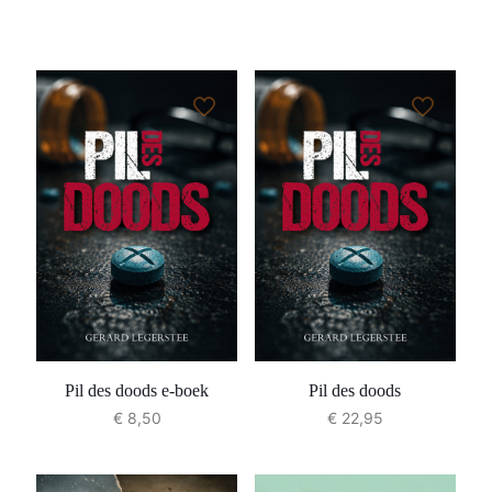
Pil des doods e-boek
Pil des doods
€
8,50
€
22,95