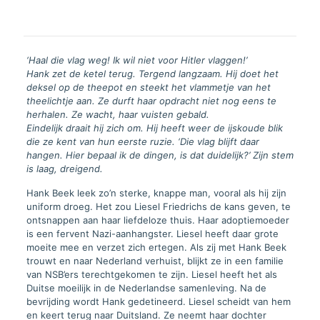
‘Haal die vlag weg! Ik wil niet voor Hitler vlaggen!’
Hank zet de ketel terug. Tergend langzaam. Hij doet het
deksel op de theepot en steekt het vlammetje van het
theelichtje aan. Ze durft haar opdracht niet nog eens te
herhalen. Ze wacht, haar vuisten gebald.
Eindelijk draait hij zich om. Hij heeft weer de ijskoude blik
die ze kent van hun eerste ruzie. ‘Die vlag blijft daar
hangen. Hier bepaal ik de dingen, is dat duidelijk?’ Zijn stem
is laag, dreigend.
Hank Beek leek zo’n sterke, knappe man, vooral als hij zijn
uniform droeg. Het zou Liesel Friedrichs de kans geven, te
ontsnappen aan haar liefdeloze thuis. Haar adoptiemoeder
is een fervent Nazi-aanhangster. Liesel heeft daar grote
moeite mee en verzet zich ertegen. Als zij met Hank Beek
trouwt en naar Nederland verhuist, blijkt ze in een familie
van NSB’ers terechtgekomen te zijn. Liesel heeft het als
Duitse moeilijk in de Nederlandse samenleving. Na de
bevrijding wordt Hank gedetineerd. Liesel scheidt van hem
en keert terug naar Duitsland. Ze neemt haar dochter