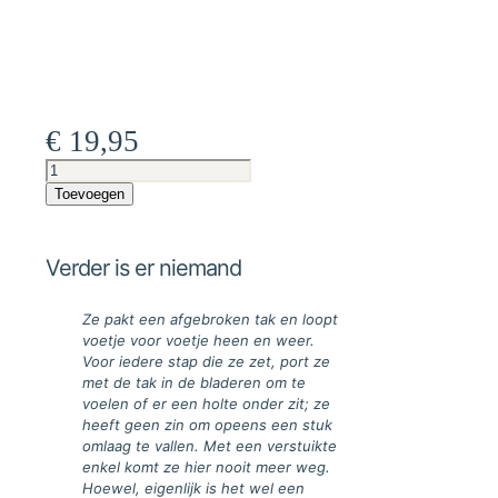
€
19,95
Verder
is
Toevoegen
er
niemand
aantal
Verder is er niemand
Ze pakt een afgebroken tak en loopt
voetje voor voetje heen en weer.
Voor iedere stap die ze zet, port ze
met de tak in de bladeren om te
voelen of er een holte onder zit; ze
heeft geen zin om opeens een stuk
omlaag te vallen. Met een verstuikte
enkel komt ze hier nooit meer weg.
Hoewel, eigenlijk is het wel een