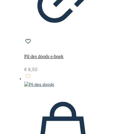
Pil des doods e-boek
€
8,50