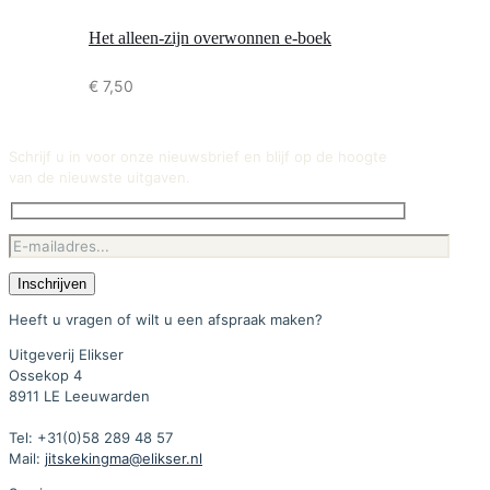
Het alleen-zijn overwonnen e-boek
€
7,50
Schrijf u in voor onze nieuwsbrief en blijf op de hoogte
van de nieuwste uitgaven.
Heeft u vragen of wilt u een afspraak maken?
Uitgeverij Elikser
Ossekop 4
8911 LE Leeuwarden
Tel: +31(0)58 289 48 57
Mail:
jitskekingma@elikser.nl