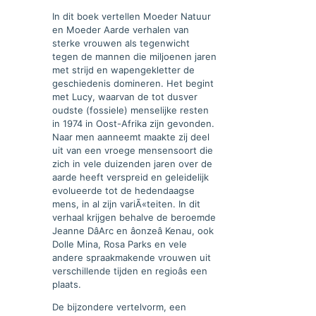
In dit boek vertellen Moeder Natuur
en Moeder Aarde verhalen van
sterke vrouwen als tegenwicht
tegen de mannen die miljoenen jaren
met strijd en wapengekletter de
geschiedenis domineren. Het begint
met Lucy, waarvan de tot dusver
oudste (fossiele) menselijke resten
in 1974 in Oost-Afrika zijn gevonden.
Naar men aanneemt maakte zij deel
uit van een vroege mensensoort die
zich in vele duizenden jaren over de
aarde heeft verspreid en geleidelijk
evolueerde tot de hedendaagse
mens, in al zijn variÃ«teiten. In dit
verhaal krijgen behalve de beroemde
Jeanne DâArc en âonzeâ Kenau, ook
Dolle Mina, Rosa Parks en vele
andere spraakmakende vrouwen uit
verschillende tijden en regioâs een
plaats.
De bijzondere vertelvorm, een