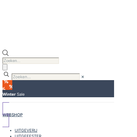
Producten
zoeken
✕
Winter
Sale
WEBSHOP
UITGEVERIJ
UITGEEFSTER