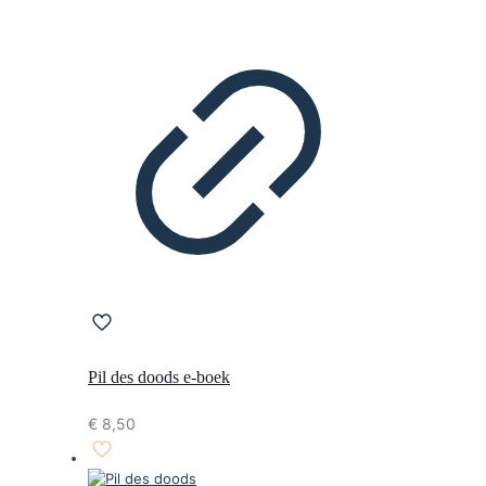
Pil des doods e-boek
€
8,50