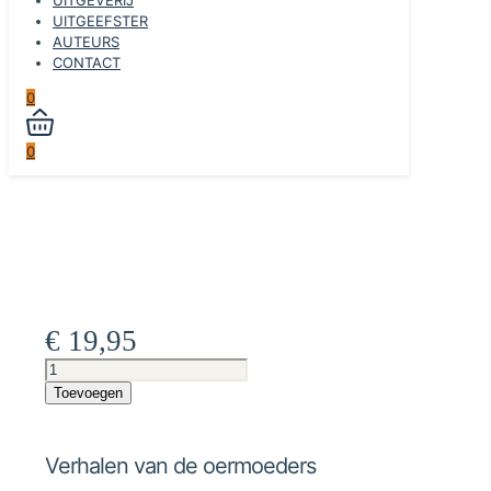
UITGEEFSTER
AUTEURS
CONTACT
0
0
€
19,95
Verhalen
van
Toevoegen
de
oermoeders
aantal
Verhalen van de oermoeders