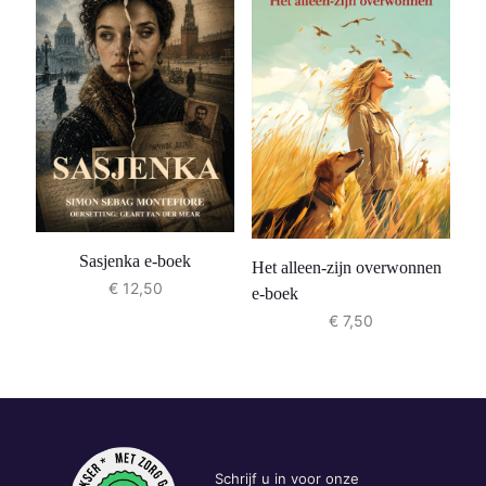
Sasjenka e-boek
Het alleen-zijn overwonnen
€
12,50
e-boek
€
7,50
Schrijf u in voor onze