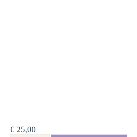
€
25,00
Vervuld