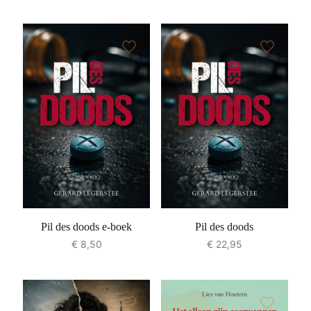
Pil des doods e-boek
Pil des doods
€
8,50
€
22,95