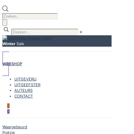
Producten
zoeken
✕
Winter
Sale
WEBSHOP
UITGEVERIJ
UITGEEFSTER
AUTEURS
CONTACT
0
0
Waargebeurd
Poëzie