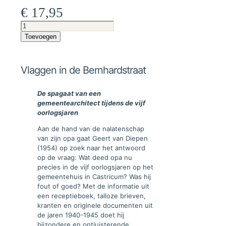
€
17,95
Vlaggen
in
Toevoegen
de
Bernhardstraat
aantal
Vlaggen in de Bernhardstraat
De spagaat van een
gemeentearchitect tijdens de vijf
oorlogsjaren
Aan de hand van de nalatenschap
van zijn opa gaat Geert van Diepen
(1954) op zoek naar het antwoord
op de vraag: Wat deed opa nu
precies in de vijf oorlogsjaren op het
gemeentehuis in Castricum? Was hij
fout of goed? Met de informatie uit
een receptieboek, talloze brieven,
kranten en originele documenten uit
de jaren 1940-1945 doet hij
bijzondere en ontluisterende