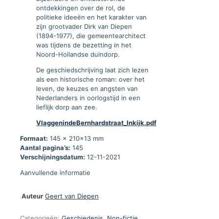
ontdekkingen over de rol, de
politieke ideeën en het karakter van
zijn grootvader Dirk van Diepen
(1894-1977), die gemeentearchitect
was tijdens de bezetting in het
Noord-Hollandse duindorp.
De geschiedschrijving laat zich lezen
als een historische roman: over het
leven, de keuzes en angsten van
Nederlanders in oorlogstijd in een
lieflijk dorp aan zee.
VlaggenindeBernhardstraat_Inkijk.pdf
Formaat:
145 x 210x13 mm
Aantal pagina’s:
145
Verschijningsdatum:
12-11-2021
Aanvullende informatie
Auteur
Geert van Diepen
Categorieën:
Geschiedenis
,
Non-fictie
,