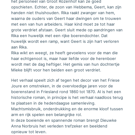
het personeel van Groot Rozenhof kan ze goed
opschieten. Echter, de zoon van Hebbema, Geert, kan zijn
handen niet thuishouden. Rika raakt zwanger van hem,
waarna de ouders van Geert haar dwingen om te trouwen
met een van hun arbeiders. Haar kind moet ze tot haar
grote verdriet afstaan. Geert sluit mede op aandringen van
Rika een huwelijk met een rijke boerendochter. Dat
huwelijk wordt een ramp, want Geert is zijn hart verloren
aan Rika.
Rika wikt en weegt, ze heeft gevoelens voor de man die
haar echtgenoot is, maar haar liefde voor de herenboer
wordt met de dag heftiger. Het gemis van hun dochtertje
Mieke blijft voor hen beiden een groot verdriet.
Het verhaal speelt zich af tegen het decor van het Friese
Joure en omstreken, in de overvloedige jaren voor de
boerenstand in Friesland rond 1860 tot 1870. Al is het een
historische roman, in principe is het verhaal naadloos terug
te plaatsen in de hedendaagse samenleving.
Machtsmisbruik, onderdrukking en de enorme kloof tussen
arm en rijk spelen een belangrijke rol.
In deze boeiende en spannende roman brengt Dieuwke
Anna Norbruis het verleden trefzeker en beeldend
opnieuw tot leven.