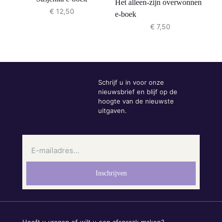
Het alleen-zijn overwonnen
€
12,50
e-boek
€
7,50
Schrijf u in voor onze
nieuwsbrief en blijf op de
hoogte van de nieuwste
uitgaven.
Heeft u vragen of wilt u een afspraak maken?