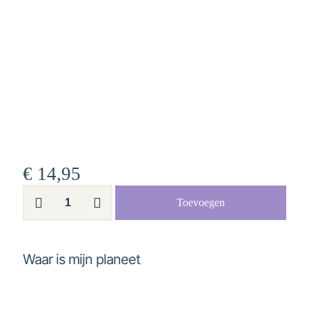
€
14,95
Waar
Toevoegen
is
mijn
planeet
aantal
Waar is mijn planeet