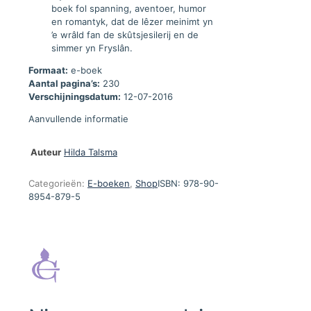
boek fol spanning, aventoer, humor
en romantyk, dat de lêzer meinimt yn
’e wrâld fan de skûtsjesilerij en de
simmer yn Fryslân.
Formaat:
e-boek
Aantal pagina’s:
230
Verschijningsdatum:
12-07-2016
Aanvullende informatie
Auteur
Hilda Talsma
Categorieën:
E-boeken
,
Shop
ISBN:
978-90-
8954-879-5