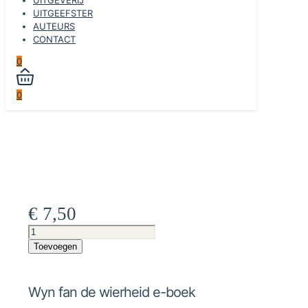
UITGEEFSTER
AUTEURS
CONTACT
0
0
€
7,50
Wyn
fan
Toevoegen
de
wierheid
e-
Wyn fan de wierheid e-boek
boek