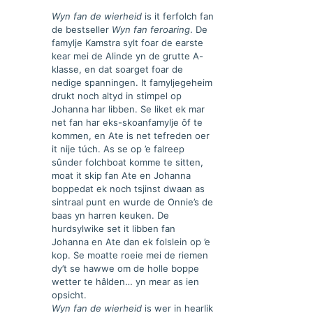
aantal
Wyn fan de wierheid
is it ferfolch fan
de bestseller
Wyn fan feroaring
. De
famylje Kamstra sylt foar de earste
kear mei de Alinde yn de grutte A-
klasse, en dat soarget foar de
nedige spanningen. It famyljegeheim
drukt noch altyd in stimpel op
Johanna har libben. Se liket ek mar
net fan har eks-skoanfamylje ôf te
kommen, en Ate is net tefreden oer
it nije túch. As se op ’e falreep
sûnder folchboat komme te sitten,
moat it skip fan Ate en Johanna
boppedat ek noch tsjinst dwaan as
sintraal punt en wurde de Onnie’s de
baas yn harren keuken. De
hurdsylwike set it libben fan
Johanna en Ate dan ek folslein op ’e
kop. Se moatte roeie mei de riemen
dy’t se hawwe om de holle boppe
wetter te hâlden… yn mear as ien
opsicht.
Wyn fan de wierheid
is wer in hearlik