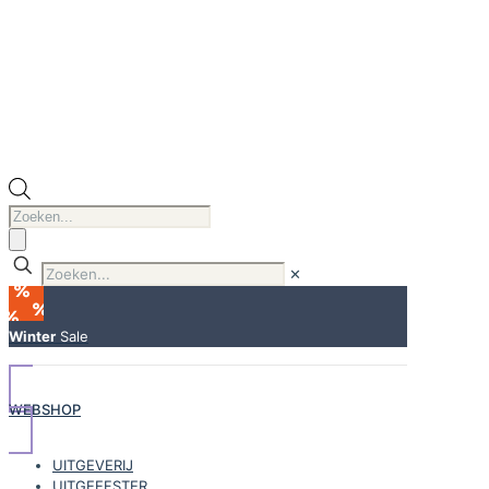
Producten
zoeken
✕
Winter
Sale
WEBSHOP
UITGEVERIJ
UITGEEFSTER