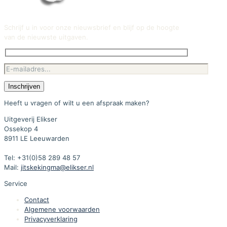
Schrijf u in voor onze nieuwsbrief en blijf op de hoogte
van de nieuwste uitgaven.
Heeft u vragen of wilt u een afspraak maken?
Uitgeverij Elikser
Ossekop 4
8911 LE Leeuwarden
Tel: +31(0)58 289 48 57
Mail:
jitskekingma@elikser.nl
Service
Contact
Algemene voorwaarden
Privacyverklaring