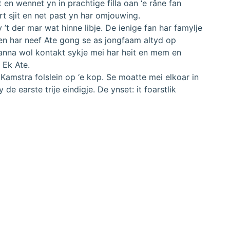
 en wennet yn in prachtige filla oan ‘e râne fan
rt sjit en net past yn har omjouwing.
 ’t der mar wat hinne libje. De ienige fan har famylje
m en har neef Ate gong se as jongfaam altyd op
anna wol kontakt sykje mei har heit en mem en
 Ek Ate.
 Kamstra folslein op ‘e kop. Se moatte mei elkoar in
de earste trije eindigje. De ynset: it foarstlik