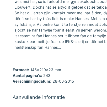
wiis mei har, se is ferloofd mei gynaekolooch Joost
Ljouwert. Dochs hat se altyd it gefoel dat se tekoa
Se hat al jierren gjin kontakt mear mei har âlden, dy
dêr ’t se har by thús fielt is omke Hannes. Mei hi
sylfekânsje. As omke komt te ferstjerren moat Joh
sjocht se har famylje foar it earst yn jierren werom.
It testamint fan Hannes set it libben fan de famylje
kasko klear meitsje foar de IFKS-silerij en dêrmei by 
neilittenskip fan Hannes…
Formaat:
145x210x23 mm
Aantal pagina’s:
243
Verschijningsdatum:
28-06-2015
Aanvullende informatie