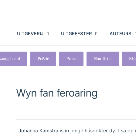
UITGEVERIJ
UITGEEFSTER
AUTEURS
aargebeurd
Poëzie
Proza
Non-fictie
Kin
Wyn fan feroaring
Johanna Kamstra is in jonge húsdokter dy ’t sa op i