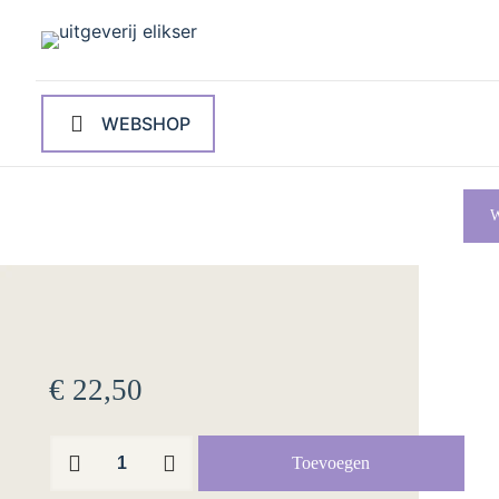
WEBSHOP
W
€
22,50
Wyn
Toevoegen
fan