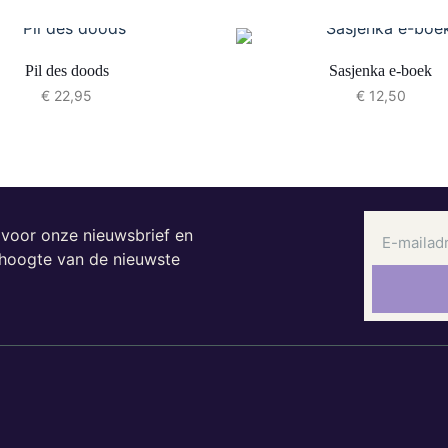
Pil des doods
Sasjenka e-boek
€
22,95
€
12,50
n voor onze nieuwsbrief en
e hoogte van de nieuwste