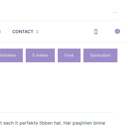
CONTACT
0
derboeken
E-boeken
Frysk
Spiritualiteit
t each it perfekte libben hat. Har pasjinten binne