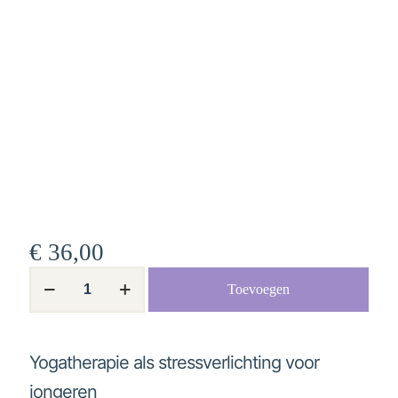
€
36,00
Yogatherapie
Toevoegen
als
stressverlichting
voor
jongeren
aantal
Yogatherapie als stressverlichting voor
jongeren