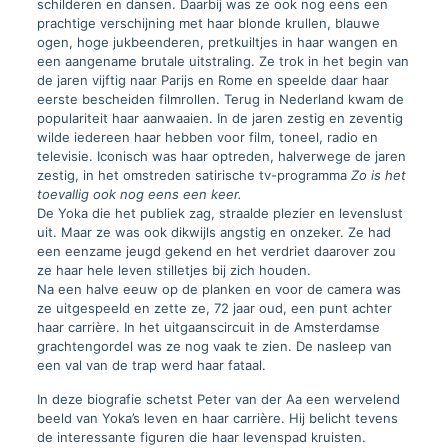
schilderen en dansen. Daarbij was ze ook nog eens een
prachtige verschijning met haar blonde krullen, blauwe
ogen, hoge jukbeenderen, pretkuiltjes in haar wangen en
een aangename brutale uitstraling. Ze trok in het begin van
de jaren vijftig naar Parijs en Rome en speelde daar haar
eerste bescheiden filmrollen. Terug in Nederland kwam de
populariteit haar aanwaaien. In de jaren zestig en zeventig
wilde iedereen haar hebben voor film, toneel, radio en
televisie. Iconisch was haar optreden, halverwege de jaren
zestig, in het omstreden satirische tv-programma
Zo is het
toevallig ook nog eens een keer.
De Yoka die het publiek zag, straalde plezier en levenslust
uit. Maar ze was ook dikwijls angstig en onzeker. Ze had
een eenzame jeugd gekend en het verdriet daarover zou
ze haar hele leven stilletjes bij zich houden.
Na een halve eeuw op de planken en voor de camera was
ze uitgespeeld en zette ze, 72 jaar oud, een punt achter
haar carrière. In het uitgaanscircuit in de Amsterdamse
grachtengordel was ze nog vaak te zien. De nasleep van
een val van de trap werd haar fataal.
In deze biografie schetst Peter van der Aa een wervelend
beeld van Yoka’s leven en haar carrière. Hij belicht tevens
de interessante figuren die haar levenspad kruisten.