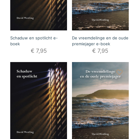
Schaduw en spotlicht e-
De vreemdelinge en de oude
boek
premiejager e-boek
€
7,95
€
7,95