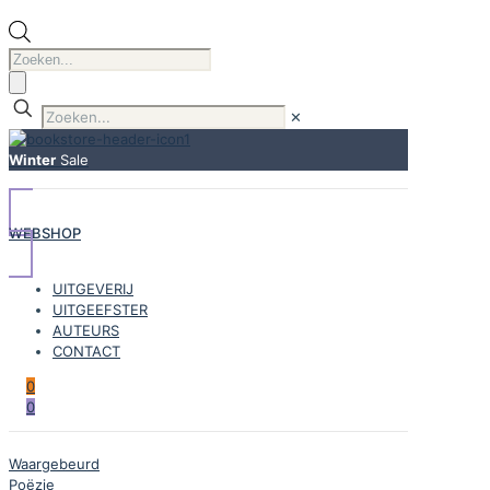
Producten
zoeken
✕
Winter
Sale
WEBSHOP
UITGEVERIJ
UITGEEFSTER
AUTEURS
CONTACT
0
0
Waargebeurd
Poëzie