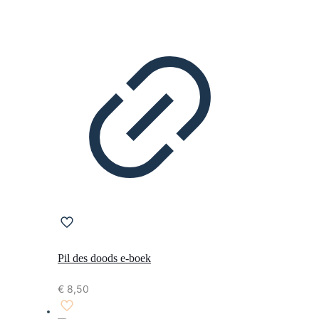
Pil des doods e-boek
€
8,50