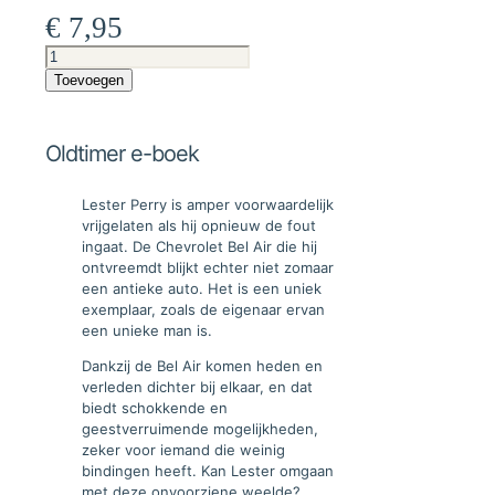
€
7,95
Oldtimer
e-
Toevoegen
boek
aantal
Oldtimer e-boek
Lester Perry is amper voorwaardelijk
vrijgelaten als hij opnieuw de fout
ingaat. De Chevrolet Bel Air die hij
ontvreemdt blijkt echter niet zomaar
een antieke auto. Het is een uniek
exemplaar, zoals de eigenaar ervan
een unieke man is.
Dankzij de Bel Air komen heden en
verleden dichter bij elkaar, en dat
biedt schokkende en
geestverruimende mogelijkheden,
zeker voor iemand die weinig
bindingen heeft. Kan Lester omgaan
met deze onvoorziene weelde?