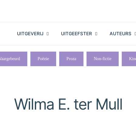
UITGEVERIJ
UITGEEFSTER
AUTEURS
aargebeurd
Poëzie
Proza
Non-fictie
Kin
Wilma E. ter Mull