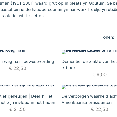
sman (1951-2001) waard grut op in pleats yn Goutum. Se be
Meastal binne de haadpersoanen yn har wurk froulju yn útsû
s raak del wit te setten.
Tonen:
een weg naar bewustwording
Dementie, de ziekte van het
e-boek
€
22,50
€
9,00
tief geheugen | Deel 1: Het
De verborgen waarheid acht
et zijn invloed in het heden
Amerikaanse presidenten
€
21,50
€
22,50