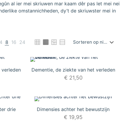
gûn al ier mei skriuwen mar kaam dêr pas let mei nei
nderlike omstannichheden, dy’t de skriuwster mei in
4
8
16
24
 verleden
Dementie, de ziekte van het verleden
€
21,50
er drie
Dimensies achter het bewustzijn
€
19,95