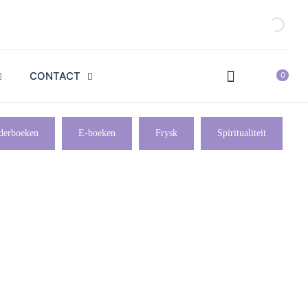
CONTACT
0
derboeken
E-boeken
Frysk
Spiritualiteit