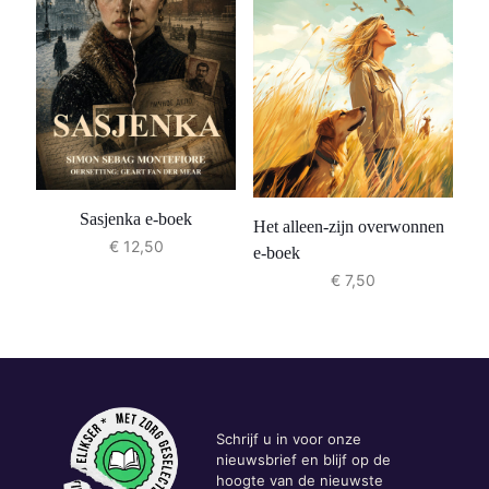
Sasjenka e-boek
Het alleen-zijn overwonnen
€
12,50
e-boek
€
7,50
Schrijf u in voor onze
nieuwsbrief en blijf op de
hoogte van de nieuwste