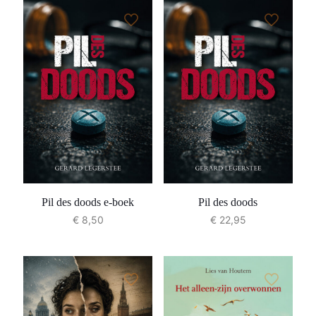
Pil des doods e-boek
Pil des doods
€
8,50
€
22,95