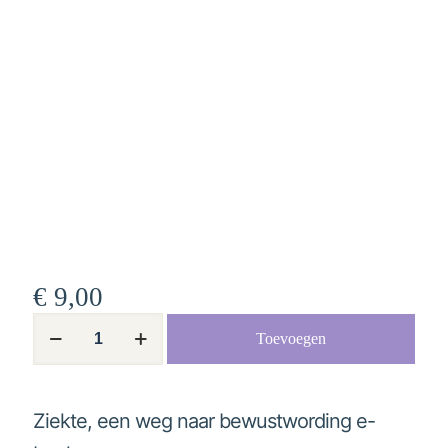
€
9,00
Ziekte,
Toevoegen
een
weg
naar
bewustwording
e-
Ziekte, een weg naar bewustwording e-
boek