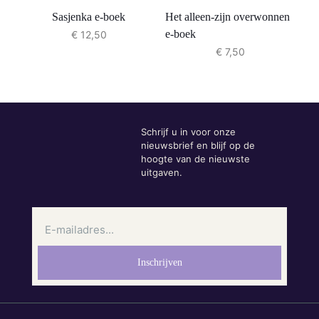
Sasjenka e-boek
Het alleen-zijn overwonnen
e-boek
€
12,50
€
7,50
Schrijf u in voor onze
nieuwsbrief en blijf op de
hoogte van de nieuwste
uitgaven.