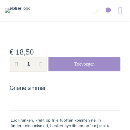
0
€
18,50
Griene
Toevoegen
simmer
aantal
Griene simmer
Luc Franken, krekt op frije fuotten kommen nei in
ûnderstelde misdied, besiket syn libben op ’e nij stal te