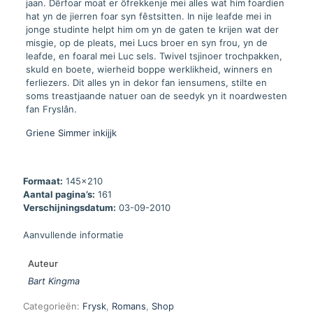
jaan. Dêrfoar moat er ôfrekkenje mei alles wat him foardien
hat yn de jierren foar syn fêstsitten. In nije leafde mei in
jonge studinte helpt him om yn de gaten te krijen wat der
misgie, op de pleats, mei Lucs broer en syn frou, yn de
leafde, en foaral mei Luc sels. Twivel tsjinoer trochpakken,
skuld en boete, wierheid boppe werklikheid, winners en
ferliezers. Dit alles yn in dekor fan iensumens, stilte en
soms treastjaande natuer oan de seedyk yn it noardwesten
fan Fryslân.
Griene Simmer inkijjk
Formaat:
145x210
Aantal pagina’s:
161
Verschijningsdatum:
03-09-2010
Aanvullende informatie
Auteur
Bart Kingma
Categorieën:
Frysk
,
Romans
,
Shop