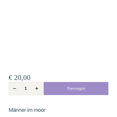
€
20,00
Männer
Toevoegen
im
moor
aantal
Männer im moor