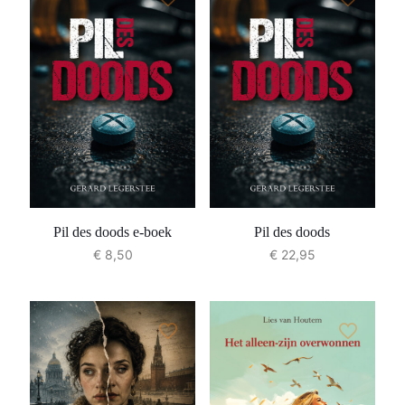
Pil des doods e-boek
Pil des doods
€
8,50
€
22,95