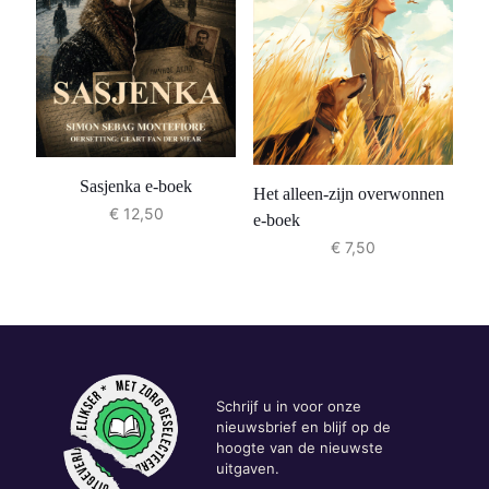
Sasjenka e-boek
Het alleen-zijn overwonnen
€
12,50
e-boek
€
7,50
Schrijf u in voor onze
nieuwsbrief en blijf op de
hoogte van de nieuwste
uitgaven.