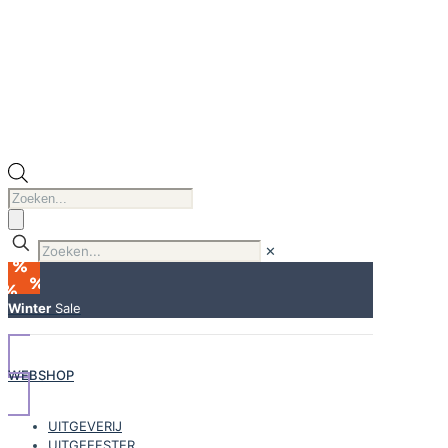
Producten
zoeken
✕
Winter
Sale
WEBSHOP
UITGEVERIJ
UITGEEFSTER