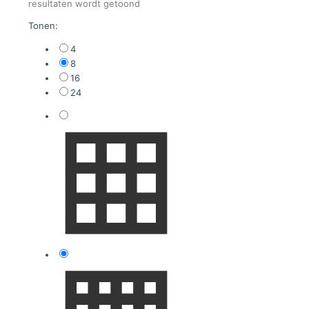
Gesorteerd
resultaten wordt getoond
op
Tonen:
nieuwste
4
8
16
24