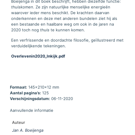
Boeijenga in dit boek beschrijft, hebben diezelfde functie:
thuiskomen
. Ze zijn natuurlijke menselijke energieën
waarover ieder mens beschikt. De krachten daarvan
onderkennen en deze met anderen bundelen ziet hij als
een bestaande en haalbare weg om ook in de jaren na
2020 toch nog
thuis
te kunnen komen.
Een verfrissende en doordachte filosofie, geïllustreerd met
verduidelijkende tekeningen.
Overlevenin2020_Inkijk.pdf
Formaat:
145x210x12 mm
Aantal pagina’s:
125
Verschijningsdatum:
06-11-2020
Aanvullende informatie
Auteur
Jan A. Boeijenga