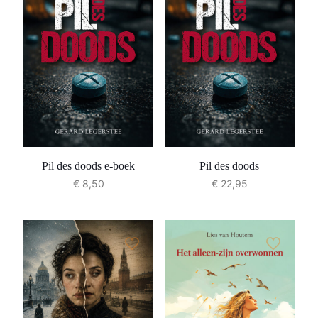
Pil des doods e-boek
Pil des doods
€
8,50
€
22,95