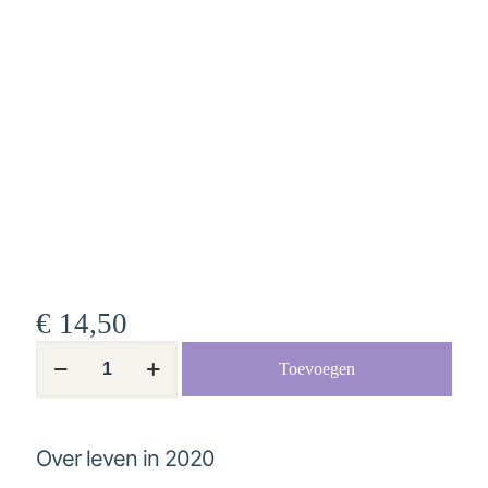
€
14,50
Over
Toevoegen
leven
in
2020
aantal
Over leven in 2020