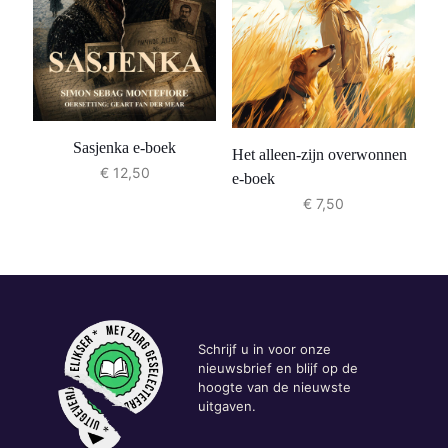
Sasjenka e-boek
Het alleen-zijn overwonnen
€
12,50
e-boek
€
7,50
Schrijf u in voor onze
nieuwsbrief en blijf op de
hoogte van de nieuwste
uitgaven.