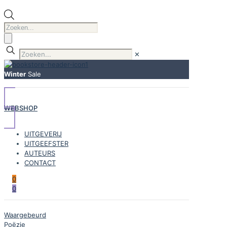
Producten
zoeken
✕
Winter
Sale
WEBSHOP
UITGEVERIJ
UITGEEFSTER
AUTEURS
CONTACT
0
0
Waargebeurd
Poëzie