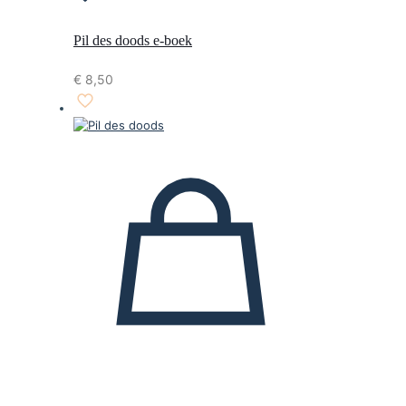
Pil des doods e-boek
€
8,50