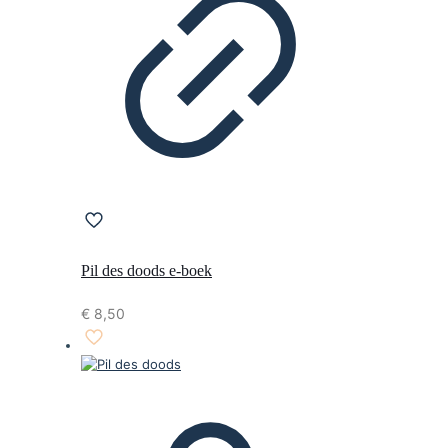
Pil des doods e-boek
€
8,50