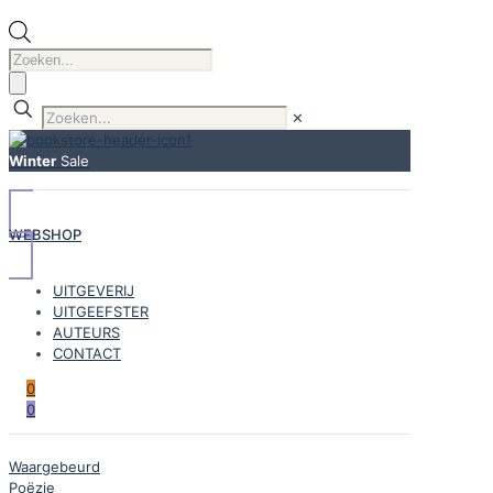
Producten
zoeken
✕
Winter
Sale
WEBSHOP
UITGEVERIJ
UITGEEFSTER
AUTEURS
CONTACT
0
0
Waargebeurd
Poëzie