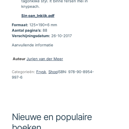
tagonklike styl. It binne fersen mei in
knypeach.
Sin oan_Inkijk.pdf
Formaat:
125x190x6 mm
Aantal pagina’s:
88
Verschijningsdatum:
26-10-2017
Aanvullende informatie
Auteur
Jurjen van der Meer
Categorieën:
Frysk
,
Shop
ISBN:
978-90-8954-
997-6
Nieuwe en populaire
boeken