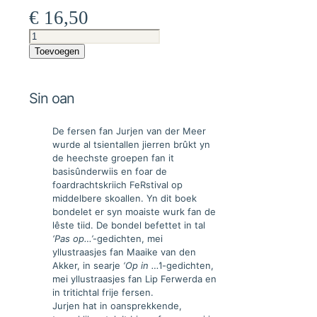
€
16,50
Sin
oan
Toevoegen
aantal
Sin oan
De fersen fan Jurjen van der Meer
wurde al tsientallen jierren brûkt yn
de heechste groepen fan it
basisûnderwiis en foar de
foardrachtskriich FeRstival op
middelbere skoallen. Yn dit boek
bondelet er syn moaiste wurk fan de
lêste tiid. De bondel befettet in tal
‘Pas op…’
-gedichten, mei
yllustraasjes fan Maaike van den
Akker, in searje
‘Op in …’
l-gedichten,
mei yllustraasjes fan Lip Ferwerda en
in tritichtal frije fersen.
Jurjen hat in oansprekkende,