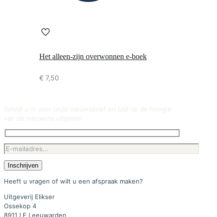
Het alleen-zijn overwonnen e-boek
€
7,50
Schrijf u in voor onze nieuwsbrief en blijf op de hoogte
van de nieuwste uitgaven.
Heeft u vragen of wilt u een afspraak maken?
Uitgeverij Elikser
Ossekop 4
8911 LE Leeuwarden