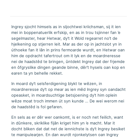
boek
aantal
Ingrey sjocht himsels as in sljochtwei kriichsman, sij it ien
mei in boppenatuerlik erfskip, en as in trou tsjinner fan ’e
segelmaster, hear Hetwar, dy’t it Wold regearret no’t de
hjelkening op stjerren leit. Mar as der op in jachtslot yn in
úthoeke fan it lân in prins fermoarde wurdt, en Hetwar oan
him de opdracht tafertrout om it lyk en de moardneresse
nei de haadstêd te bringen, ûntdekt Ingrey dat der frjemde
en ôfgryslike dingen geande binne, dêr’t hysels oan kop en
earen ta yn behelle rekket.
In moard dy’t selsferdigening blykt te wêzen, in
moardneresse dy’t op mear as ien mêd Ingrey syn oandacht
opeasket, in moardsuchtige betsjoening dy’t him oplein
wêze moat troch immen út syn kunde … De wei werom nei
de haadstêd is fol gefaren.
En sels as er dêr wer oankomt, is er noch net feilich, want
in dûnkere, skriklike fijân kriget him yn ’e macht. Mar it
docht bliken dat dat net de iennichste is dy’t Ingrey besiket
te manipulearjen. En dan wurdt njonkelytsen oan Ingrey