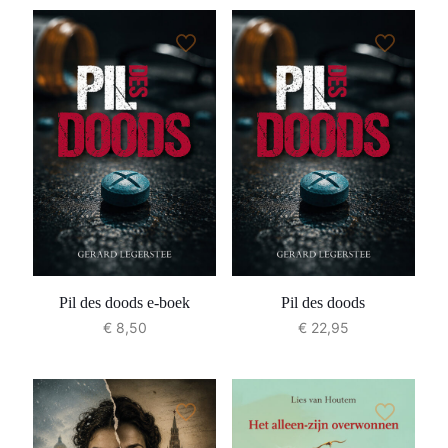
Pil des doods e-boek
Pil des doods
€
8,50
€
22,95