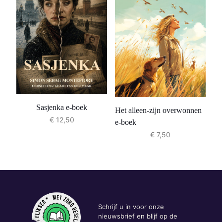
Sasjenka e-boek
Het alleen-zijn overwonnen
€
12,50
e-boek
€
7,50
Schrijf u in voor onze
nieuwsbrief en blijf op de