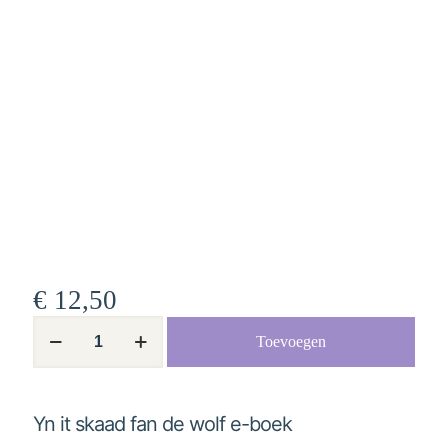
€
12,50
Yn
Toevoegen
it
skaad
fan
de
wolf
Yn it skaad fan de wolf e-boek
e-