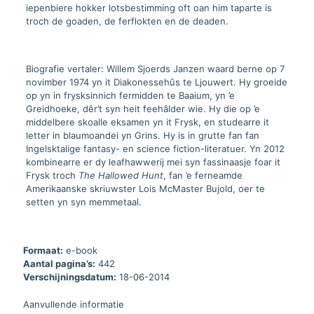
iepenbiere hokker lotsbestimming oft oan him taparte is
troch de goaden, de ferflokten en de deaden.
Biografie vertaler: Willem Sjoerds Janzen waard berne op 7
novimber 1974 yn it Diakonessehûs te Ljouwert. Hy groeide
op yn in frysksinnich fermidden te Baaium, yn ’e
Greidhoeke, dêr’t syn heit feehâlder wie. Hy die op ’e
middelbere skoalle eksamen yn it Frysk, en studearre it
letter in blaumoandei yn Grins. Hy is in grutte fan fan
Ingelsktalige fantasy- en science fiction-literatuer. Yn 2012
kombinearre er dy leafhawwerij mei syn fassinaasje foar it
Frysk troch
The Hallowed Hunt
, fan ’e ferneamde
Amerikaanske skriuwster Lois McMaster Bujold, oer te
setten yn syn memmetaal.
Formaat:
e-book
Aantal pagina’s:
442
Verschijningsdatum:
18-06-2014
Aanvullende informatie