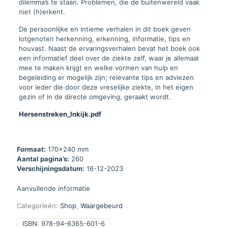
dilemma’s te staan. Problemen, die de buitenwereld vaak
niet (h)erkent.
De persoonlijke en intieme verhalen in dit boek geven
lotgenoten herkenning, erkenning, informatie, tips en
houvast. Naast de ervaringsverhalen bevat het boek ook
een informatief deel over de ziekte zelf, waar je allemaal
mee te maken krijgt en welke vormen van hulp en
begeleiding er mogelijk zijn; relevante tips en adviezen
voor ieder die door deze vreselijke ziekte, in het eigen
gezin of in de directe omgeving, geraakt wordt.
Hersenstreken_Inkijk.pdf
Formaat:
170x240 mm
Aantal pagina’s:
260
Verschijningsdatum:
16-12-2023
Aanvullende informatie
Categorieën:
Shop
,
Waargebeurd
ISBN:
978-94-6365-601-6