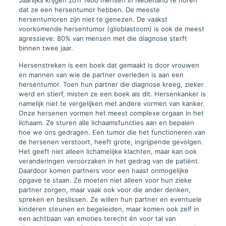
Jaarlijks krijgen zo’n 1400 mensen in Nederland te horen
dat ze een hersentumor hebben. De meeste
hersentumoren zijn niet te genezen. De vaakst
voorkomende hersentumor (glioblastoom) is ook de meest
agressieve: 80% van mensen met die diagnose sterft
binnen twee jaar.
Hersenstreken is een boek dat gemaakt is door vrouwen
en mannen van wie de partner overleden is aan een
hersentumor. Toen hun partner die diagnose kreeg, zieker
werd en stierf, misten ze een boek als dit. Hersenkanker is
namelijk niet te vergelijken met andere vormen van kanker.
Onze hersenen vormen het meest complexe orgaan in het
lichaam. Ze sturen alle lichaamsfuncties aan en bepalen
hoe we ons gedragen. Een tumor die het functioneren van
de hersenen verstoort, heeft grote, ingrijpende gevolgen.
Het geeft niet alleen lichamelijke klachten, maar kan ook
veranderingen veroorzaken in het gedrag van de patiënt.
Daardoor komen partners voor een haast onmogelijke
opgave te staan. Ze moeten niet alleen voor hun zieke
partner zorgen, maar vaak ook voor die ander denken,
spreken en beslissen. Ze willen hun partner en eventuele
kinderen steunen en begeleiden, maar komen ook zelf in
een achtbaan van emoties terecht én voor tal van