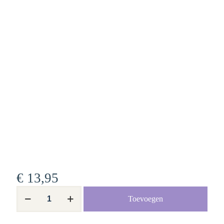
€
13,95
Het
Toevoegen
Kindermuseum
aantal