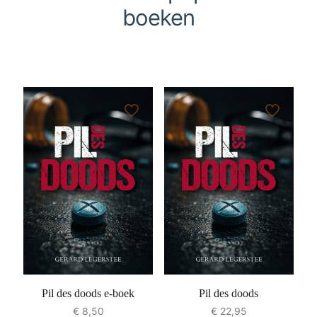
boeken
Pil des doods e-boek
Pil des doods
€
8,50
€
22,95