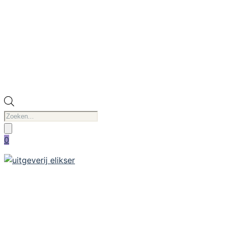
Producten
zoeken
0