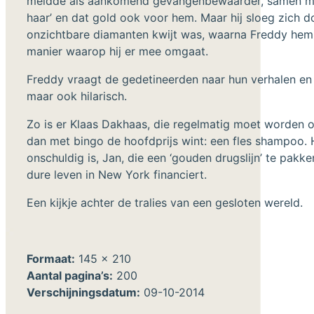
meldde als aankomend gevangenbewaarder, samen met t
haar’ en dat gold ook voor hem. Maar hij sloeg zich 
onzichtbare diamanten kwijt was, waarna Freddy hem h
manier waarop hij er mee omgaat.
Freddy vraagt de gedetineerden naar hun verhalen en v
maar ook hilarisch.
Zo is er Klaas Dakhaas, die regelmatig moet worden op
dan met bingo de hoofdprijs wint: een fles shampoo. He
onschuldig is, Jan, die een ‘gouden drugslijn’ te pakk
dure leven in New York financiert.
Een kijkje achter de tralies van een gesloten wereld.
Formaat:
145 x 210
Aantal pagina’s:
200
Verschijningsdatum:
09-10-2014