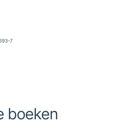
693-7
e boeken