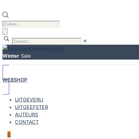
Producten
zoeken
✕
Winter
Sale
WEBSHOP
UITGEVERIJ
UITGEEFSTER
AUTEURS
CONTACT
0