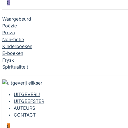
0
Waargebeurd
Poëzie
Proza
Non-fictie
Kinderboeken
E-boeken
Frysk
Spiritualiteit
UITGEVERIJ
UITGEEFSTER
AUTEURS
CONTACT
0