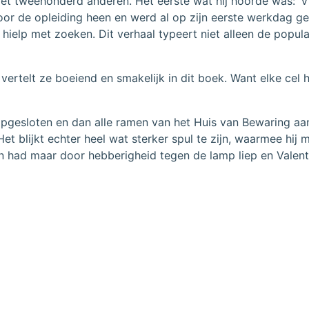
weehonderd anderen. Het eerste wat hij hoorde was: ‘Vijf
door de opleiding heen en werd al op zijn eerste werkdag g
ielp met zoeken. Dit verhaal typeert niet alleen de popula
ertelt ze boeiend en smakelijk in dit boek. Want elke cel h
gesloten en dan alle ramen van het Huis van Bewaring aan d
t blijkt echter heel wat sterker spul te zijn, waarmee hij m
en had maar door hebberigheid tegen de lamp liep en Valenti